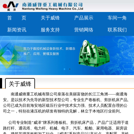
首 页
关于威锋
产品展示
车间一角
新闻资讯
服务支持
营销网络
联系我们
关于威锋
南通威锋重工机械有限公司座落在美丽富饶的长江三角洲——南通海
安。是以技术为先导的新型技术型公司，专业生产卷板机、剪折机床产品,
公司已成为目前海安地区锻压行业中技术实力强、技术人员配置合理的公
司之一，特别在液压机的研发有独特的见解，林立于本地区行业前列。
公司专业制造“威泽”牌系列
卷板机、剪折机床产品
，产品广泛适用于道
路灯杆、通讯塔、电力杆、机械、电子、汽车、船舶、家用电器、厨房设
备、建筑装璜等板料加工行业。“威泽”系列产品以“高起点、高配置、高性