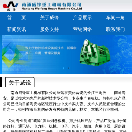
首 页
关于威锋
产品展示
车间一角
新闻资讯
服务支持
营销网络
联系我们
关于威锋
南通威锋重工机械有限公司座落在美丽富饶的长江三角洲——南通海
安。是以技术为先导的新型技术型公司，专业生产卷板机、剪折机床产品,
公司已成为目前海安地区锻压行业中技术实力强、技术人员配置合理的公
司之一，特别在液压机的研发有独特的见解，林立于本地区行业前列。
公司专业制造“威泽”牌系列
卷板机、剪折机床产品
，产品广泛适用于道
路灯杆、通讯塔、电力杆、机械、电子、汽车、船舶、家用电器、厨房设
备、建筑装璜等板料加工行业。“威泽”系列产品以“高起点、高配置、高性