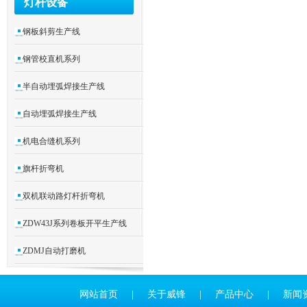
灯杆设备
钢板斜剪生产线
钢管校直机系列
半自动埋弧焊接生产线
自动埋弧焊接生产线
机电合缝机系列
旗杆折弯机
双机联动路灯杆折弯机
ZDW43J系列卷板开平生产线
ZDMJ自动打磨机
网站首页
|
关于威锋
|
产品中心
|
新闻