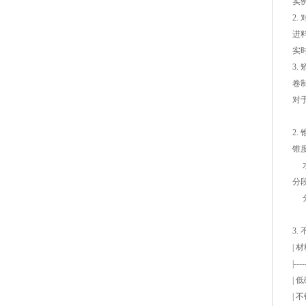
实
2.
进料
实
3.
卷
对
2.
锥
水
分
分
3.
|
|----
| 
| 