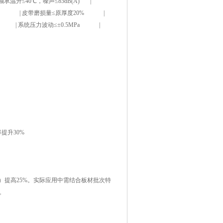
升≤40℃，噪声≤85dB(A) |
15mm） | 皮带磨损量≤原厚度20% |
码器 | 系统压力波动≤±0.5MPa |
率提升30%
）提高25%。实际应用中需结合板材批次特
。