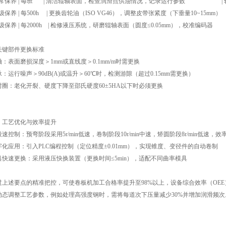
 日常保养 | 每班 | 清洁辊轴表面，检查润滑点供油情况，记录运行参数 | 轴承温
一级保养 | 每500h | 更换齿轮油（ISO VG46），调整皮带张紧度（下垂量10~
二级保养 | 每2000h | 检修液压系统，研磨辊轴表面（圆度≤0.05mm），校准编
 关键部件更换标准
轴：表面磨损深度＞1mm或直线度＞0.1mm/m时需更换
承：运行噪声＞90dB(A)或温升＞60℃时，检测游隙（超过0.15mm需更换）
封圈：老化开裂、硬度下降至邵氏硬度60±5HA以下时必须更换
、工艺优化与效率提升
速控制：预弯阶段采用5r/min低速，卷制阶段10r/min中速，矫圆阶段8r/min低速，效
字化应用：引入PLC编程控制（定位精度±0.01mm），实现锥度、变径件的自动卷制
具快速更换：采用液压快换装置（更换时间≤5min），适配不同曲率模具
过上述要点的精准把控，可使卷板机加工合格率提升至98%以上，设备综合效率（OEE
动态调整工艺参数，例如处理高强度钢时，需将每道次下压量减少30%并增加润滑频次