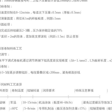
例：10mm厚钢板预弯时，上辊下压量取计算值20mm的1.2倍即24mm
 对称卷制：
速度控制在8~12m/min，每道次下压量≤0.5mm（厚板≤0.3mm）
时测量圆度：用弦长1m的样板检查，间隙≤1mm
 矫圆处理：
制完成后持续碾压2~3圈，压力保持额定值的70%
于直径＞2m的筒体，需加装支撑滚轮（间距≤1.5m）防止变形
 锥形卷制特殊工艺
度调节：
平下调式卷板机通过调节两侧下辊高度差实现锥度（Δh= L·tanα/2，L为板材长度，
段卷制：
3~5段逐步调整辊距，每段重叠区域≥200mm，避免锥面折线
 不同材料工艺差异
 材料类型 | 卷制温度 | 辊轴转速 | 润滑要求 | 特殊注意事项 |
--------|------------|------------|-----------------------------------|-------------------------------|
低碳钢 | 常温 | 10~15r/min | 机油涂抹（黏度46~68cSt） | 避免过度碾压导致
不锈钢 | ≤60℃ | 5~8r/min | 专用轧制油（极压添加剂含量≥15%） | 辊轴需镀铬（镀