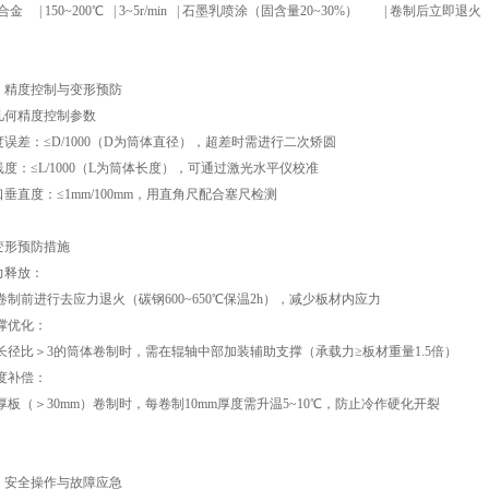
铝合金 | 150~200℃ | 3~5r/min | 石墨乳喷涂（固含量20~30%） | 卷制后立即退火（
、精度控制与变形预防
 几何精度控制参数
度误差：≤D/1000（D为筒体直径），超差时需进行二次矫圆
线度：≤L/1000（L为筒体长度），可通过激光水平仪校准
口垂直度：≤1mm/100mm，用直角尺配合塞尺检测
 变形预防措施
力释放：
制前进行去应力退火（碳钢600~650℃保温2h），减少板材内应力
撑优化：
径比＞3的筒体卷制时，需在辊轴中部加装辅助支撑（承载力≥板材重量1.5倍）
度补偿：
板（＞30mm）卷制时，每卷制10mm厚度需升温5~10℃，防止冷作硬化开裂
、安全操作与故障应急