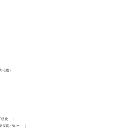
α为锥度）
加工硬化 |
层厚度≥20μm） |