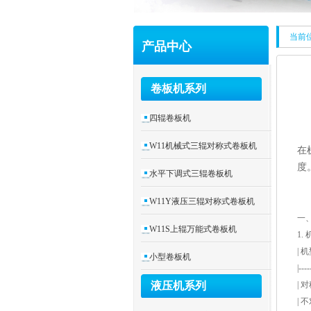
当前
产品中心
卷板机系列
四辊卷板机
W11机械式三辊对称式卷板机
在
度
水平下调式三辊卷板机
W11Y液压三辊对称式卷板机
一
W11S上辊万能式卷板机
1.
|
小型卷板机
|----
液压机系列
| 
|