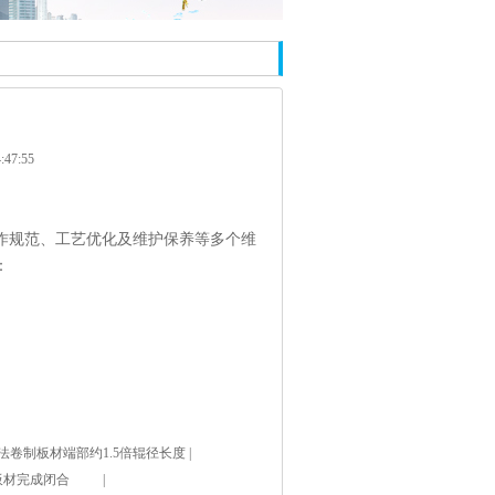
47:55
作规范、工艺优化及维护保养等多个维
：
法卷制板材端部约1.5倍辊径长度 |
转板材完成闭合 |