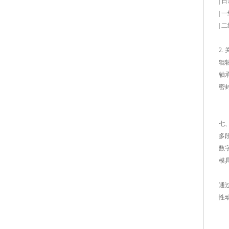
|
| 
| 
2.
辊
轴
密
七
多段
数
模
通
性