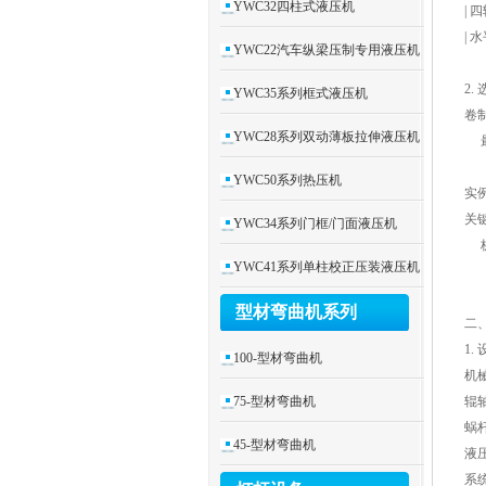
YWC32四柱式液压机
|
|
YWC22汽车纵梁压制专用液压机
2.
YWC35系列框式液压机
卷
YWC28系列双动薄板拉伸液压机
最大卷
（\
YWC50系列热压机
实例
关
YWC34系列门框/门面液压机
板
YWC41系列单柱校正压装液压机
型材弯曲机系列
二
1.
100-型材弯曲机
机
75-型材弯曲机
辊轴
蜗
45-型材弯曲机
液
系