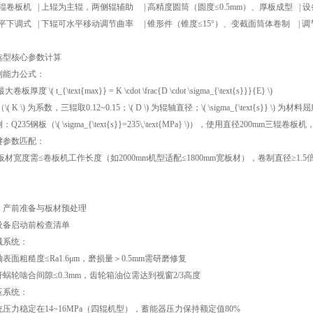
 四辊卷板机 | 上辊为主辊，两侧辊辅助 | 高精度圆筒（圆度≤0.5mm）、厚板成型 |
 水平下调式 | 下辊可水平移动调节曲率 | 锥形件（锥度≤15°）、变截面筒体卷制 
 选型核心参数计算
制能力公式：
板厚度 \( t_{\text{max}} = K \cdot \frac{D \cdot \sigma_{\text{s}}}{E} \)
( K \) 为系数，三辊取0.12~0.15；\( D \) 为辊轴直径；\( \sigma_{\text{s}} \) 
：Q235钢板（\( \sigma_{\text{s}}=235\,\text{MPa} \)），使用直径200mm
键参数匹配：
材宽度需≤卷板机工作长度（如2000mm机型适配≤1800mm宽板材），卷制直径≥1.
、产前准备与板材预处理
 设备启动前检查清单
械系统：
表面粗糙度≤Ra1.6μm，磨损量＞0.5mm需研磨修复
杆蜗轮啮合间隙≤0.3mm，齿轮箱油位需达到视窗2/3高度
压系统：
统压力稳定在14~16MPa（四辊机型），蓄能器压力保持额定值80%