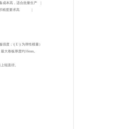
 设备成本高，适合批量生产 |
| 调节精度要求高 |
为材料屈服强度；\( E \) 为弹性模量）
三辊卷板机，最大卷板厚度约16mm。
5倍上辊直径。