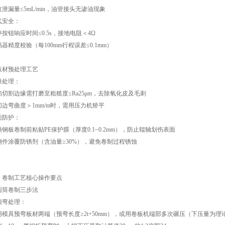
缸泄漏量≤5mL/min，油管接头无渗油现象
气安全：
停按钮响应时间≤0.5s，接地电阻＜4Ω
器精度校验（每100mm行程误差≤0.1mm）
 板材预处理工艺
缘处理：
焰切割边缘需打磨至粗糙度≤Ra25μm，去除氧化皮及毛刺
切边弯曲度＞1mm/m时，需用压力机矫平
面防护：
锈钢板卷制前粘贴PE保护膜（厚度0.1~0.2mm），防止辊轴划伤表面
钢件涂覆防锈剂（含油量≥30%），避免卷制过程锈蚀
、卷制工艺核心操作要点
 圆筒卷制三步法
 预弯处理：
用模具预弯板材两端（预弯长度≥2t+50mm），或用卷板机端部多次碾压（下压量为理论