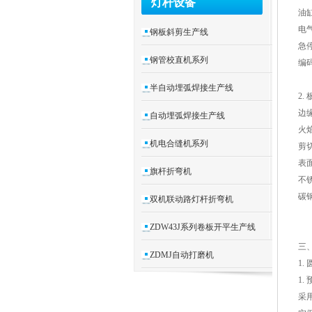
灯杆设备
油
电
钢板斜剪生产线
急
钢管校直机系列
编码
半自动埋弧焊接生产线
2.
边
自动埋弧焊接生产线
火
机电合缝机系列
剪
表
旗杆折弯机
不
碳
双机联动路灯杆折弯机
ZDW43J系列卷板开平生产线
三
ZDMJ自动打磨机
1.
1.
采