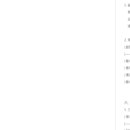
1.
禁
运
液
2.
|
|----
| 
| 
| 
| 
六
1.
|
|----