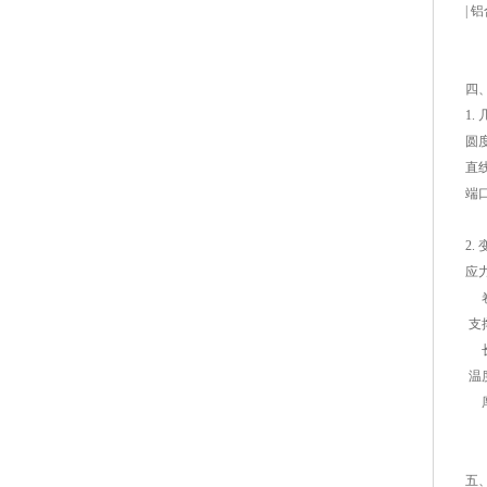
| 
四
1.
圆
直
端
2.
应
卷
支
长
温
厚
五