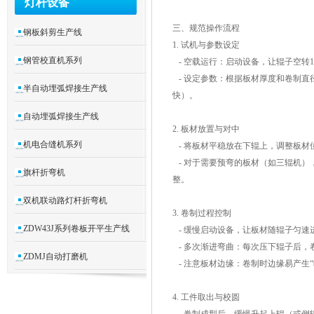
灯杆设备
三、规范操作流程
钢板斜剪生产线
1. 试机与参数设定
钢管校直机系列
- 空载运行：启动设备，让辊子空转
- 设定参数：根据板材厚度和卷制直
半自动埋弧焊接生产线
快）。
自动埋弧焊接生产线
2. 板材放置与对中
机电合缝机系列
- 将板材平稳放在下辊上，调整板材
- 对于需要预弯的板材（如三辊机）
旗杆折弯机
整。
双机联动路灯杆折弯机
3. 卷制过程控制
ZDW43J系列卷板开平生产线
- 缓慢启动设备，让板材随辊子匀
- 多次渐进弯曲：每次压下辊子后，
ZDMJ自动打磨机
- 注意板材边缘：卷制时边缘易产生
4. 工件取出与校圆