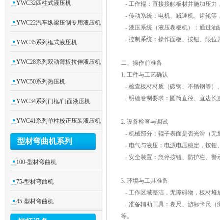
YWC32四柱式液压机
- 工作辊：直接接触板材并施加压
- 传动系统：电机、减速机、齿轮
YWC22汽车纵梁压制专用液压机
- 液压系统（液压卷板机）：通过
- 控制系统：操作面板、按钮、限位
YWC35系列框式液压机
YWC28系列双动薄板拉伸液压机
二、操作前准备
1. 工件与工艺确认
YWC50系列热压机
- 检查板材材质（碳钢、不锈钢等
- 明确卷制要求：圆筒直径、直边
YWC34系列门框/门面液压机
YWC41系列单柱校正压装液压机
2. 设备检查与调试
- 机械部分：辊子表面是否光滑（
型材弯曲机系列
- 电气与液压：电源电压稳定，按
- 安全装置：急停按钮、防护栏、
100-型材弯曲机
3. 环境与工具准备
75-型材弯曲机
- 工作区域整洁，无障碍物，板材
45-型材弯曲机
- 准备辅助工具：卷尺、游标卡尺（
等。