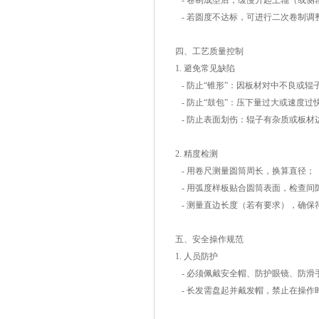
- 卷制成型后，缓慢升起上辊（或
- 若圆度不达标，可进行二次卷制调
四、工艺质量控制
1. 避免常见缺陷
- 防止“锥形”：因板材对中不良或
- 防止“鼓包”：压下量过大或速度
- 防止表面划伤：辊子有杂质或板
2. 精度检测
- 用卷尺测量圆筒周长，换算直径；
- 用弧度样板贴合圆筒表面，检查
- 测量直边长度（若有要求），确保
五、安全操作规范
1. 人员防护
- 必须佩戴安全帽、防护眼镜、防
- 长发需盘起并戴发帽，禁止在操