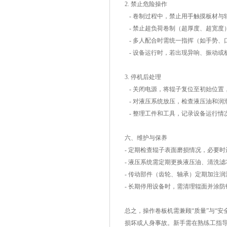
2. 禁止危险操作
- 卷制过程中，禁止用手触摸板材
- 禁止超负荷卷制（超厚度、超宽
- 多人配合时需统一指挥（如手势
- 设备运行时，若出现异响、振动
3. 停机后处理
- 关闭电源，将辊子复位至初始位
- 对液压系统放压，检查液压油和
- 整理工件和工具，记录设备运行情
六、维护与保养
- 定期检查辊子表面磨损情况，必要
- 液压系统需定期更换液压油、清洗
- 传动部件（齿轮、轴承）定期加注
- 长期停用设备时，需清理辊面并涂
总之，操作卷板机需兼顾“质量”与“
损坏或人身事故。新手需在熟练工指