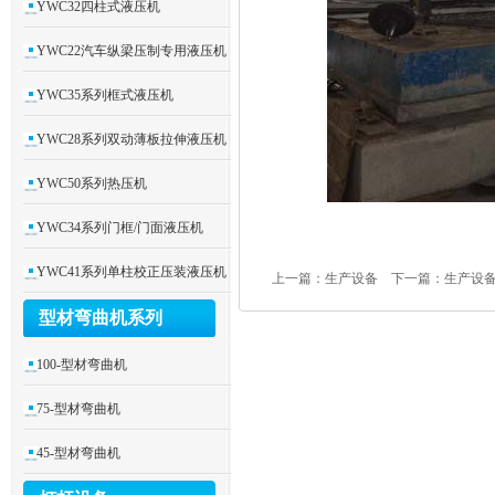
YWC32四柱式液压机
YWC22汽车纵梁压制专用液压机
YWC35系列框式液压机
YWC28系列双动薄板拉伸液压机
YWC50系列热压机
YWC34系列门框/门面液压机
YWC41系列单柱校正压装液压机
上一篇：
生产设备
下一篇：
生产设
型材弯曲机系列
100-型材弯曲机
75-型材弯曲机
45-型材弯曲机