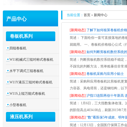
当前位置：
首页
»
新闻中心
产品中心
[新闻动态]
了解下如何核算卷板机价
卷板机系列
简述： 下面给你一套可直接落地的卷板
就能用。 一、卷板机价格核心公式（行业
四辊卷板机
[新闻动态]
如何判断剪板机数控系统
W11机械式三辊对称式卷板机
简述：判断剪板机数控系统稳不稳定，
不踩坑的判断方法，简单粗暴但非常准
水平下调式三辊卷板机
[新闻动态]
卷板机采购与应用小贴士
简述：采购和应用卷板机比剪板机更
W11Y液压三辊对称式卷板机
力容器、风电塔筒，还是钢结构，以
W11S上辊万能式卷板机
[新闻动态]
沪指13连阳再创十年新高
简述： 1月6日，三大指数集体收涨。沪指
小型卷板机
的阶段高点4034.08点，刷新2015
液压机系列
[新闻动态]
“数”看医保5年成效、明年
简述：12月13日，全国医疗保障工作