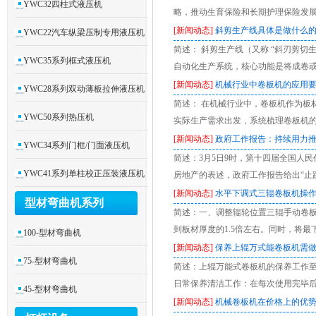
YWC32四柱式液压机
略，推动生育保险和长期护理保险发
[新闻动态]
斜剪生产线具体是做什么
YWC22汽车纵梁压制专用液压机
简述： 斜剪生产线（又称 “斜刃剪
YWC35系列框式液压机
自动化生产系统，核心功能是将成卷
[新闻动态]
机械行业中卷板机的应用
YWC28系列双动薄板拉伸液压机
简述： 在机械行业中，卷板机作为板
YWC50系列热压机
实际生产需求出发，系统梳理卷板机的
[新闻动态]
政府工作报告：持续用力推
YWC34系列门框/门面液压机
简述：3月5日9时，第十四届全国人
YWC41系列单柱校正压装液压机
房地产的表述，政府工作报告给出“止
[新闻动态]
水平下调式三辊卷板机操
型材弯曲机系列
简述：一、调整辊轮位置三辊手动卷
到板材厚度的1.5倍左右。同时，将最
100-型材弯曲机
[新闻动态]
保养上辊万式能卷板机需
75-型材弯曲机
简述：上辊万能式卷板机的保养工作
日常保养清洁工作：在每次使用完毕
45-型材弯曲机
[新闻动态]
机械卷板机在价格上的优