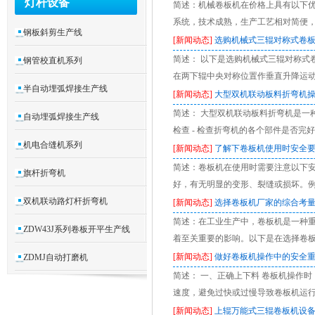
灯杆设备
简述：机械卷板机在价格上具有以下
系统，技术成熟，生产工艺相对简便，
钢板斜剪生产线
[新闻动态]
选购机械式三辊对称式卷
简述： 以下是选购机械式三辊对称式卷
钢管校直机系列
在两下辊中央对称位置作垂直升降运
半自动埋弧焊接生产线
[新闻动态]
大型双机联动板料折弯机
简述： 大型双机联动板料折弯机是一种
自动埋弧焊接生产线
检查 - 检查折弯机的各个部件是否
机电合缝机系列
[新闻动态]
了解下卷板机使用时安全
简述：卷板机在使用时需要注意以下安全
旗杆折弯机
好，有无明显的变形、裂缝或损坏。
双机联动路灯杆折弯机
[新闻动态]
选择卷板机厂家的综合考
简述：在工业生产中，卷板机是一种
ZDW43J系列卷板开平生产线
着至关重要的影响。以下是在选择卷
[新闻动态]
做好卷板机操作中的安全
ZDMJ自动打磨机
简述： 一、正确上下料 卷板机操作
速度，避免过快或过慢导致卷板机运行
[新闻动态]
上辊万能式三辊卷板机设